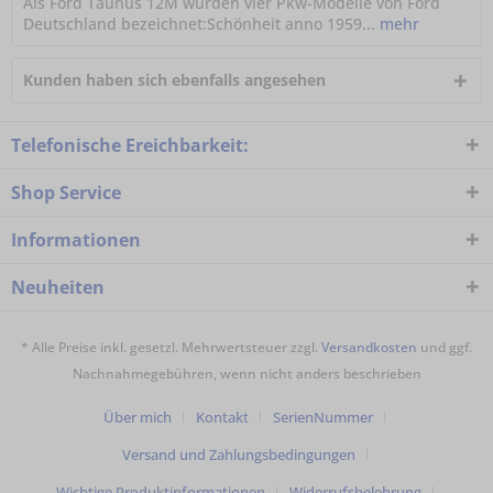
Als Ford Taunus 12M wurden vier Pkw-Modelle von Ford
Deutschland bezeichnet:Schönheit anno 1959...
mehr
Kunden haben sich ebenfalls angesehen
Telefonische Ereichbarkeit:
Shop Service
Informationen
Neuheiten
* Alle Preise inkl. gesetzl. Mehrwertsteuer zzgl.
Versandkosten
und ggf.
Nachnahmegebühren, wenn nicht anders beschrieben
Über mich
Kontakt
SerienNummer
Versand und Zahlungsbedingungen
Wichtige Produktinformationen
Widerrufsbelehrung