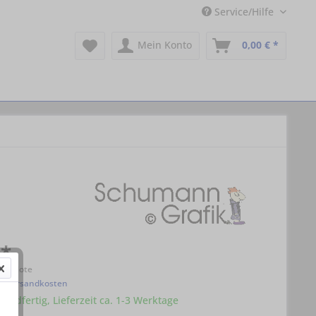
Service/Hilfe
Mein Konto
0,00 € *
 *
enirNote
l. Versandkosten
sandfertig, Lieferzeit ca. 1-3 Werktage