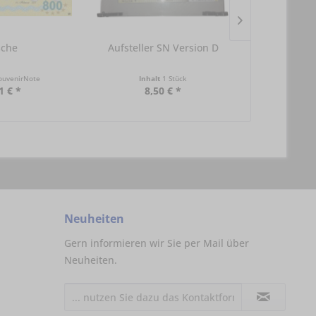
sche
Aufsteller SN Version D
Aufstelle
ouvenirNote
Inhalt
1 Stück
Inha
1 € *
8,50 € *
9,
Neuheiten
Gern informieren wir Sie per Mail über
Neuheiten.