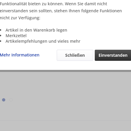
Funktionalität bieten zu können. Wenn Sie damit nicht
einverstanden sein sollten, stehen Ihnen folgende Funktionen
nicht zur Verfügung:
Merken
Artikel in den Warenkorb legen
Artikel-Nr.:
Merkzettel
Hinweis:
Artikelempfehlungen und vieles mehr
Bemerkung:
angebotenen 
Mehr Informationen
Schließen
Einverstanden
Auflösung. D
Versendung u
AusgabeNum