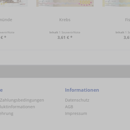
münde
Krebs
Fi
uvenirNote
Inhalt
1 SouvenirNote
Inhalt
1 S
 € *
3,61 € *
3,6
ce
Informationen
 Zahlungsbedingungen
Datenschutz
duktinformationen
AGB
lehrung
Impressum